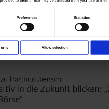
 provided to them or that they’ve collected from your use of their
Brichta, sowohl für private Anleger wie professi
bekanntesten Gesichtern im deutschen Fernsehe
Street-Preisträger für Finanzjournalisten die Tel
Preferences
Statistics
Börsensendung so fest zu etablieren? Was ist in 
Berichterstattung über Wirtschaft und Finanzmä
 only
Allow selection
N
 zu Hartmut Jaensch:
itiv in die Zukunft blicken: 
 Börse“