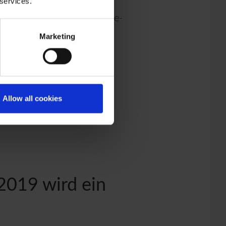
 services.
omellen Investoren, zu den
n. Wie gelang es dem State-
ebörse als führende
Marketing
Hinblick auf die aktuelle
rkten in den […]
Allow all cookies
„2019 wird ein