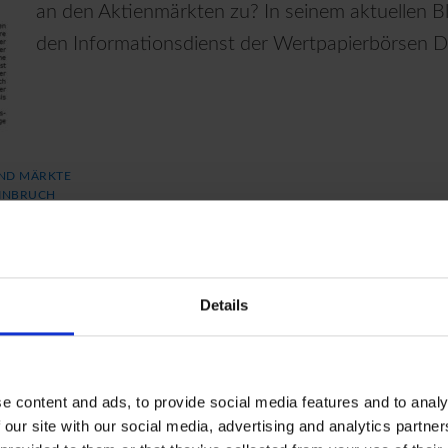
an den Aktienmärkten zu? In seinem aktuellen
den Informationsdienst der Wertpapierbörsen D
ND MÄRKTE
INBRUCH
sen – Hartmut Jaensch im G
Details
e content and ads, to provide social media features and to analy
Seit mehr als drei Jahrzehnten gehört n-tv Na
 our site with our social media, advertising and analytics partn