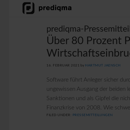
Skip
Skip
Skip
to
to
to
primary
main
footer
prediqma-Pressemittei
navigation
content
Über 80 Prozent P
Wirtschaftseinbr
16. FEBRUAR 2021
by
HARTMUT JAENSCH
Software führt Anleger sicher dur
ungewissen Ausgang der beiden le
Sanktionen und als Gipfel die ni
Finanzkrise von 2008. Wie schwer 
FILED UNDER:
PRESSEMITTEILUNGEN