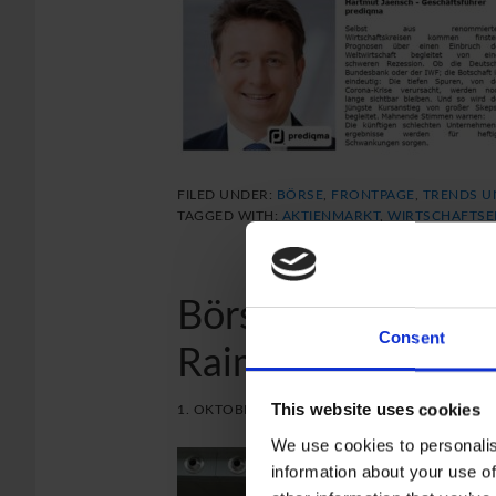
FILED UNDER:
BÖRSE
,
FRONTPAGE
,
TRENDS U
TAGGED WITH:
AKTIENMARKT
,
WIRTSCHAFTSE
Börse aufgeschlos
Consent
Raimund Brichta
This website uses cookies
1. OKTOBER 2019
by
HARTMUT JAENSCH
We use cookies to personalis
information about your use of