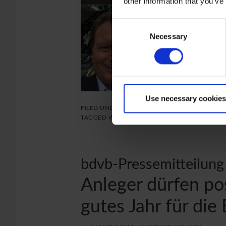
other information that you’ve
Consent
Necessary
Selection
Use necessary cookies
FILED UNDER:
BÖRSE
,
FRONTPAGE
TAGGED WITH:
BÖRSE
,
EURO
,
INFORMATIONE
bdvb-Pressemitteilung
Anleger dürfen pos
gutes Jahr für die