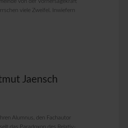
gemeinde von der Vorhersagekraft
rrschen viele Zweifel. Inwiefern
tmut Jaensch
 ihren Alumnus, den Fachautor
elt das Paradoxon des Relativ-