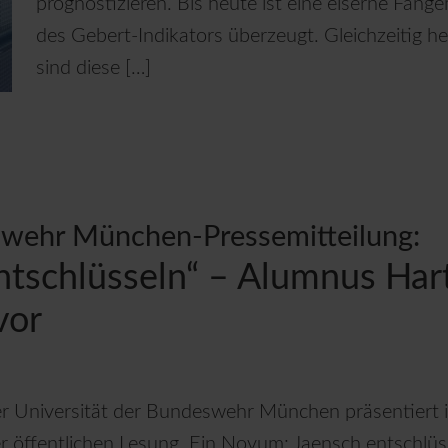
prognostizieren. Bis heute ist eine eiserne Fan
des Gebert-Indikators überzeugt. Gleichzeitig he
sind diese […]
swehr München-Pressemitteilung:
ntschlüsseln“ – Alumnus Har
vor
der Universität der Bundeswehr München präsentiert
 öffentlichen Lesung. Ein Novum: Jaensch entschlüss