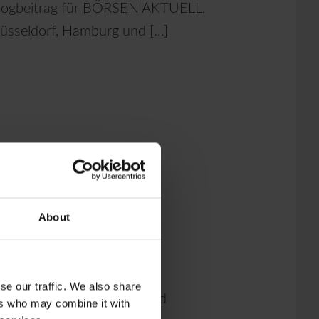
 Blogbeitrag für BÖRSEN AKTUELL,
üsseldorf, Hamburg und […]
espräch mit
About
se our traffic. We also share
chrichten Moderator Raimund
ers who may combine it with