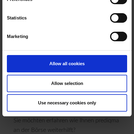
Börsen um über 80 Prozent reduzieren,
wobei
zugleich die großen Aufschwünge,
Statistics
wie zuletzt im Börsenjahr 2021, richtig
erfasst
werden.
Marketing
Auf diese Weise können ein Anlagekapital
sowie zuvor erzielte Gewinne frühzeitig
Allow all cookies
gesichert werden, um anschließend an
einer neuen Hausse zu profitieren und
Allow selection
längerfristig eine Überperformance zu
erzielen.
Use necessary cookies only
Sie möchten erfahren wie Ihnen prediqma
an der Börse weiterhilft?