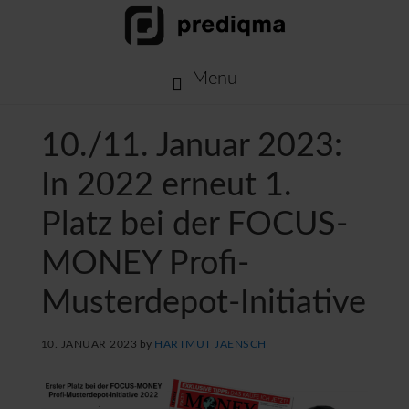
Skip
Skip
Skip
to
to
to
primary
main
footer
Menu
navigation
content
10./11. Januar 2023:
In 2022 erneut 1.
Platz bei der FOCUS-
MONEY Profi-
Musterdepot-Initiative
10. JANUAR 2023
by
HARTMUT JAENSCH