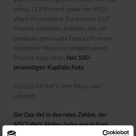
minus 11,9 Prozent sowie der MSCI
World (Kursindex in Euro) minus 10,7
Prozent einbüsten, erreichte das mit
prediqma gemanagte Depot mit einem
minimalen Minus von lediglich einem
Prozent sogar einen
fast 100-
prozentigen Kapitalschutz.
FOCUS-MONEY zieht Bilanz und
schreibt:
Der Dax tief in den roten Zahlen, der
MSCI-Welt-Aktien-Index war in Euro
sogar noch etwas schwächer. […] Hartmut