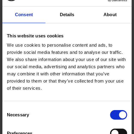
Jaensch erreichte nahezu Kapitalerhalt.
Consent
Details
About
Herzlichen Dank für diese
This website uses cookies
Wertschätzung, wir freuen uns sehr
We use cookies to personalise content and ads, to
darüber!
provide social media features and to analyse our traffic.
We also share information about your use of our site with
Erfreulich ist zudem, dass die Ergebnisse,
our social media, advertising and analytics partners who
die von Hartmut Jaensch bei der FOCUS-
may combine it with other information that you’ve
provided to them or that they’ve collected from your use
MONEY Profi-Musterdepot-Initiative
of their services.
2022 erzielt wurden, die hohe
Schutzfunktion des prediqma-
Consent
TrendScoring bestätigen. Mit dessen Hilfe
Necessary
Selection
lassen sich nachweislich die negativen
Auswirkungen von Abschwüngen an den
Preferences