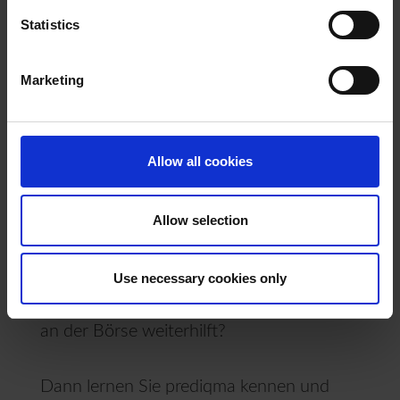
Gewinne frühzeitig zu sichern, damit es
Statistics
anschließend in einer neuen Hausse
wieder profitabel angelegt werden kann.
Marketing
»[…] gute Aussichten für weiter steigende
Aktienkurse«, wird Hartmut Jaensch in
Allow all cookies
der aktuellen Ausgabe von FOCUS-
MONEY (Nr. 44 vom 23. Oktober 2024)
Allow selection
zitiert.
Use necessary cookies only
Sie möchten erfahren, wie Ihnen prediqma
an der Börse weiterhilft?
Dann lernen Sie prediqma kennen und