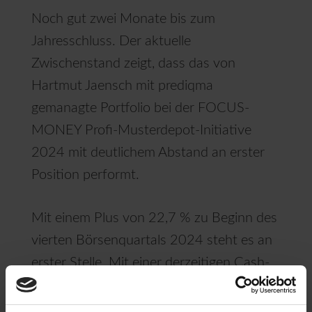
Noch gut zwei Monate bis zum
Jahresschluss. Der aktuelle
Zwischenstand zeigt, dass das von
Hartmut Jaensch mit prediqma
gemanagte Portfolio bei der FOCUS-
MONEY Profi-Musterdepot-Initiative
2024 mit deutlichem Abstand an erster
Position performt.
Mit einem Plus von 22,7 % zu Beginn des
vierten Börsenquartals 2024 steht es an
erster Stelle. Mit einer derzeitigen Cash-
Reserve von über 10.000 Euro (8,4 %),
wird Vergleichszeitraum sowohl der Dax