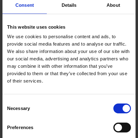
Consent
Details
About
(+ 17,2 %) als auch den MSCI-World-
Index in Euro (+19,5 %) outperformt.
This website uses cookies
We use cookies to personalise content and ads, to
Wird die Performance-Entwicklung der
provide social media features and to analyse our traffic.
vorangegangenen Musterportfolio seit
We also share information about your use of our site with
dem Start am 30.12.2020 bis jetzt
our social media, advertising and analytics partners who
may combine it with other information that you’ve
fortgeschrieben, dann liegt die
provided to them or that they’ve collected from your use
Gesamtrendite bei 13,8 % p.a. Ein
of their services.
Startkapital von 100.000 Euro wäre
demnach auf über 162.000 Euro
Consent
angestiegen.
Necessary
Selection
Die prediqma-Strategie verfolgt das Ziel
Preferences
ein Anlagekapital sowie zuvor erzielte