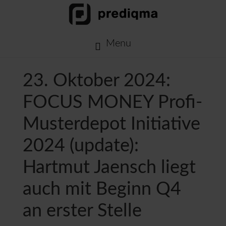
Skip
Skip
Skip
to
to
to
primary
main
footer
Menu
navigation
content
23. Oktober 2024:
FOCUS MONEY Profi-
Musterdepot Initiative
2024 (update):
Hartmut Jaensch liegt
auch mit Beginn Q4
an erster Stelle